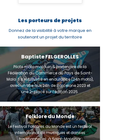
Les porteurs de projets
Donnez de la visibilité à votre marque en
soutenant un projet du territoire
Baptiste FELGEROLLES
Pilote moto malouin & partenaire de la
Fédération du Commerce du Pays de Saint-
Malo. Il s’est illustré en endurance (24h moto),
avec un titre aux 24h de Barcelone 2023 et
une 2ᵉ place sur l’édition 2025.
Folklore du Monde
Le Festival Folklores du Monde est un festival
international de musiques et danses
traditionnelles à Saint-Malo par