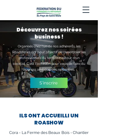
Découvrez nos soirées
business !
Organisés chez l'un de nos adhérents, les
Roadshows ont pour objectif de rassembler les
professionnels du territoire autour d'un
cocktail. C'est l'occasion pour vous de faire du
business ainsi que des rencontres.
S'inscrire
ILS ONT ACCUEILLI UN
ROASHOW
Cora - La Ferme des Beaux Bois - Chantier